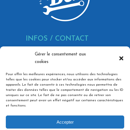
INFOS / CONTACT
866 Av. Marechal Juin, 30900
Gérer le consentement aux
Nîmes
cookies
contact@bg-pc.fr
Pour offrir les meilleures expériences, nous utilisons des technologies
06 73 36 74 03
telles que les cookies pour stocker et/ou accéder aux informations des
appareils. Le fait de consentir à ces technologies nous permettra de
Ouvert du lundi au vendredi,
traiter des données telles que le comportement de navigation ou les ID
uniques sur ce site. Le fait de ne pas consentir ou de retirer son
de 8h à 18h
consentement peut avoir un effet négatif sur certaines caractéristiques
et fonctions.
NOS RÉSEAUX
Accepter