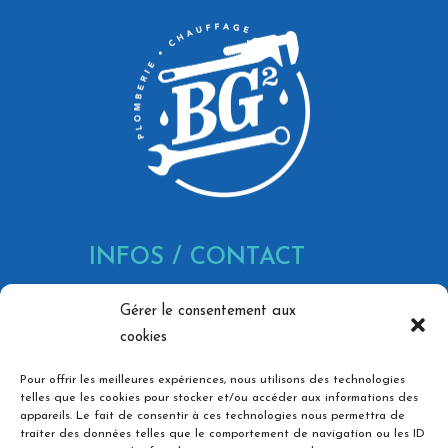
INFOS / CONTACT
866 Av. Marechal Juin, 30900
Gérer le consentement aux
Nîmes
cookies
contact@bg-pc.fr
Pour offrir les meilleures expériences, nous utilisons des technologies
06 73 36 74 03
telles que les cookies pour stocker et/ou accéder aux informations des
appareils. Le fait de consentir à ces technologies nous permettra de
Ouvert du lundi au vendredi,
traiter des données telles que le comportement de navigation ou les ID