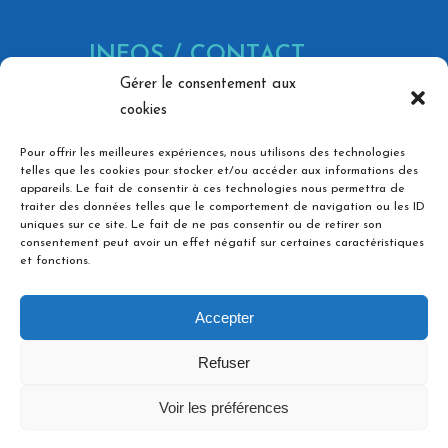
INFOS / CONTACT
Gérer le consentement aux
866 Av. Marechal Juin, 30900
cookies
Nîmes
contact@bg-pc.fr
Pour offrir les meilleures expériences, nous utilisons des technologies
telles que les cookies pour stocker et/ou accéder aux informations des
06 73 36 74 03
appareils. Le fait de consentir à ces technologies nous permettra de
traiter des données telles que le comportement de navigation ou les ID
Ouvert du lundi au vendredi,
uniques sur ce site. Le fait de ne pas consentir ou de retirer son
de 8h à 18h
consentement peut avoir un effet négatif sur certaines caractéristiques
et fonctions.
NOS RÉSEAUX
Accepter
Refuser
Voir les préférences