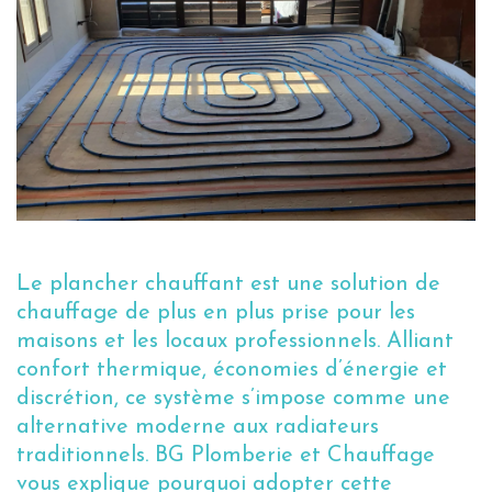
Le plancher chauffant est une solution de
chauffage de plus en plus prise pour les
maisons et les locaux professionnels. Alliant
confort thermique, économies d’énergie et
discrétion, ce système s’impose comme une
alternative moderne aux radiateurs
traditionnels. BG Plomberie et Chauffage
vous explique pourquoi adopter cette