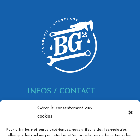
INFOS / CONTACT
866 Av. Marechal Juin, 30900
Gérer le consentement aux
Nîmes
cookies
contact@bg-pc.fr
Pour offrir les meilleures expériences, nous utilisons des technologies
06 73 36 74 03
telles que les cookies pour stocker et/ou accéder aux informations des