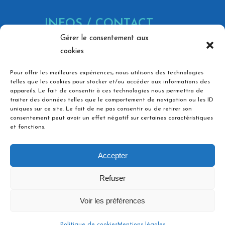
INFOS / CONTACT
Gérer le consentement aux
866 Av. Marechal Juin, 30900
cookies
Nîmes
contact@bg-pc.fr
Pour offrir les meilleures expériences, nous utilisons des technologies
telles que les cookies pour stocker et/ou accéder aux informations des
06 73 36 74 03
appareils. Le fait de consentir à ces technologies nous permettra de
traiter des données telles que le comportement de navigation ou les ID
Ouvert du lundi au vendredi,
uniques sur ce site. Le fait de ne pas consentir ou de retirer son
de 8h à 18h
consentement peut avoir un effet négatif sur certaines caractéristiques
et fonctions.
NOS RÉSEAUX
Accepter
Refuser
Voir les préférences
Politique de cookies
Mentions légales
© 2025 BG Plomberie Chauffage -
Mentions légales